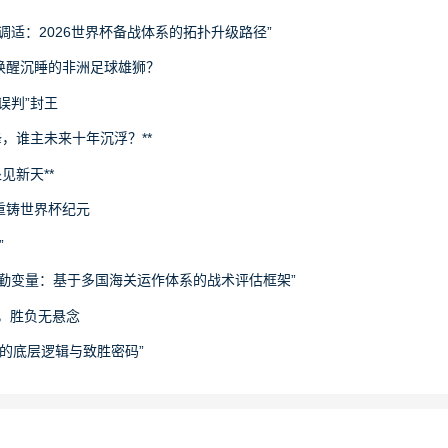
调适：2026世界杯备战体系的拓扑升级路径”
唤醒沉睡的非洲足球雄狮？
误判”封王
锋，谁主未来十年沉浮？**
见新天**
重铸世界杯纪元
”
勤变量：基于多国海关运作体系的战术评估框架”
坤，胜负无悬念
袭的底层逻辑与致胜密码”