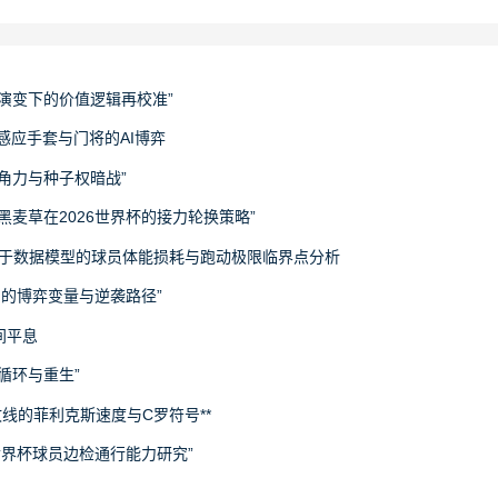
演变下的价值逻辑再校准”
感应手套与门将的AI博弈
角力与种子权暗战”
黑麦草在2026世界杯的接力轮换策略”
：基于数据模型的球员体能损耗与跑动极限临界点分析
刻的博弈变量与逆袭路径”
间平息
循环与重生”
攻线的菲利克斯速度与C罗符号**
世界杯球员边检通行能力研究”