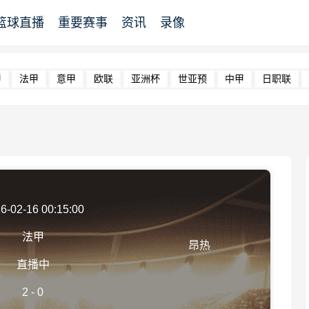
篮球直播
重要赛事
资讯
录像
甲
法甲
意甲
欧联
亚洲杯
世亚预
中甲
日职联
6-02-16 00:15:00
法甲
昂热
直播中
2
-
0