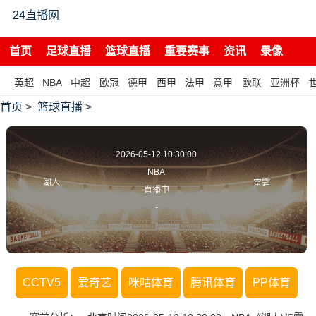
24直播网
首页
足球直播
篮球直播
重要赛事
资讯
录像
英超
NBA
中超
欧冠
德甲
西甲
法甲
意甲
欧联
亚洲杯
首页
>
篮球直播
>
2026-05-12 10:30:00
NBA
湖人
雷霆
直播中
-
CCTV5
爱奇艺
咪咕体育
腾讯体育
PP体育