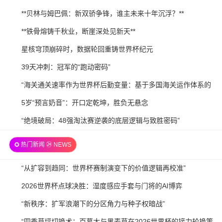
21
07-
2026-
**贝林与姆巴佩：新双骄争锋，谁主未来十年沉浮？**
21
07-
2026-
**铁骨熔铸千秋业，断崖深处见新天**
21
07-
2026-
星核穹顶崩碎时，数据轮回重铸世界杯纪元
21
07-
2026-
39天冲刺：冠军的“跑动密码”
21
07-
2026-
“海关通关速率作为世界杯后勤变量：基于多国海关运作体系的
21
07-
战术评估框架”
2026-
5岁“预言奶音”：开口定乾坤，胜负无悬念
21
07-
2026-
“绝境破局：48强淘汰赛逆袭的底层逻辑与致胜密码”
21
07-
✪ 热门新闻 ㉔ NEWS
21
2026-
“从扩容到趋同：世界杯赛制演变下的价值逻辑再校准”
07-
2026-
2026世界杯点球决胜：湿度感应手套与门将的AI博弈
21
07-
2026-
“新秩序：扩军浪潮下的分区角力与种子权暗战”
21
07-
2026-
“四季草坪切换术：百慕大与黑麦草在2026世界杯的接力轮换策