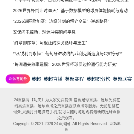
21
07-
略”
2026-
2026世界杯倒计时39天：基于数据模型的球员体能损耗与跑动
20
07-
极限临界点分析
2026-
“2026洲际附加赛：边缘时刻的博弈变量与逆袭路径”
20
07-
2026-
安保闪电控场，球迷冲突瞬间平息
20
07-
2026-
“终章即序章：阿根廷的探戈循环与重生”
19
07-
2026-
**从锐利到永恒：葡萄牙进攻线的菲利克斯速度与C罗符号**
19
07-
2026-
“跨洲通关效率建模：2026世界杯球员边检通行能力研究”
19
07-
英超
英超直播
英超赛程
英超积分榜
英超联赛
✪ 体育词条
18
24直播网【功夫】为大家免费提供,包含足球直播、足球免费在
线高清直播、足球直播免费直播视频直播等服务。无论您身在
何处,只要打开电脑或手机,就可以随时随地观看最新的足球直播
免费观看。
Copyright © 2021-2026 24直播网. All Rights Reserved.
网站地
图