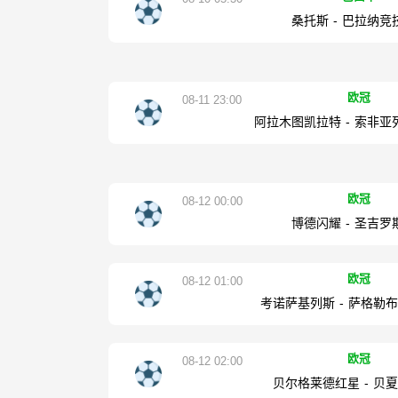
桑托斯
-
巴拉纳竞
欧冠
08-11 23:00
阿拉木图凯拉特
-
索非亚
欧冠
08-12 00:00
博德闪耀
-
圣吉罗
欧冠
08-12 01:00
考诺萨基列斯
-
萨格勒布
欧冠
08-12 02:00
贝尔格莱德红星
-
贝夏