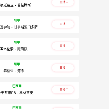
直播中
根廷独立
-
普拉腾斯
阿甲
直播中
瓦学院
-
甘拿斯亚门多萨
阿甲
直播中
圣洛伦索
-
飓风队
阿甲
直播中
泰格雷
-
河床
巴西甲
直播中
拉干蒂诺RB
-
科林蒂安
巴西甲