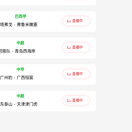
巴西甲
直播中
塔弗戈
-
弗鲁米嫩塞
中超
直播中
河南队
-
青岛西海岸
中甲
直播中
广州豹
-
广西恒宸
中超
直播中
东泰山
-
天津津门虎