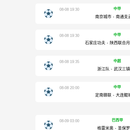
中甲
08-08 19:30
南京城市
-
南通支
中甲
08-08 19:30
石家庄功夫
-
陕西联合月
中超
08-08 19:35
浙江队
-
武汉三镇
中甲
08-08 20:00
定南赣联
-
大连鲲
巴西甲
08-09 03:00
格雷米奥
-
圣保罗