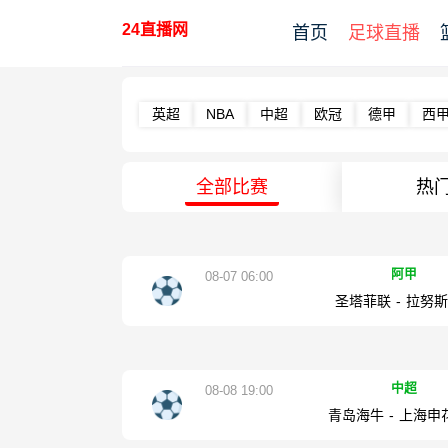
24直播网
首页
足球直播
英超
NBA
中超
欧冠
德甲
西
全部比赛
热
阿甲
08-07 06:00
圣塔菲联
-
拉努斯
中超
08-08 19:00
青岛海牛
-
上海申