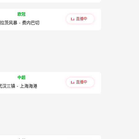
欧冠
直播中
拉茨风暴
-
费内巴切
中超
直播中
武汉三镇
-
上海海港