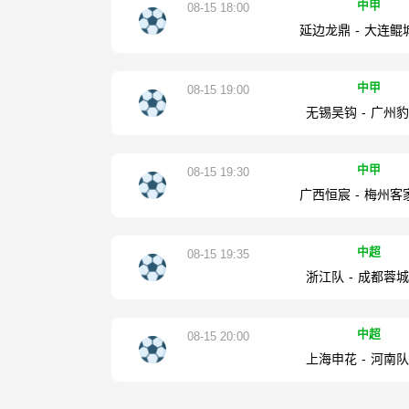
中甲
08-15 18:00
延边龙鼎
-
大连鲲
中甲
08-15 19:00
无锡吴钩
-
广州豹
中甲
08-15 19:30
广西恒宸
-
梅州客
中超
08-15 19:35
浙江队
-
成都蓉城
中超
08-15 20:00
上海申花
-
河南队