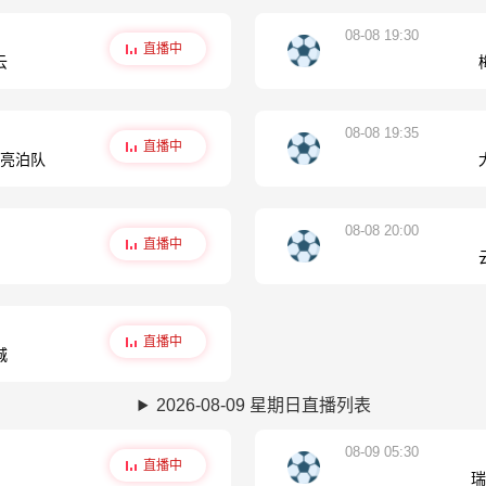
08-08 19:30
直播中
云
08-08 19:35
直播中
亮泊队
08-08 20:00
直播中
直播中
城
2026-08-09 星期日直播列表
08-09 05:30
直播中
瑞