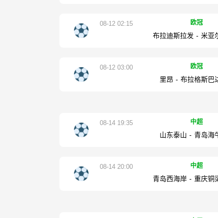
欧冠
08-12 02:15
布拉迪斯拉发
-
米亚
欧冠
08-12 03:00
里昂
-
布拉格斯巴
中超
08-14 19:35
山东泰山
-
青岛海
中超
08-14 20:00
青岛西海岸
-
重庆铜