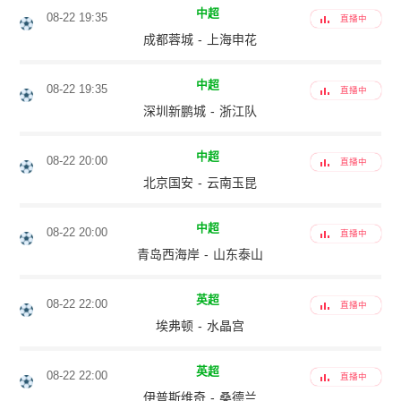
中超
08-22 19:35
直播中
成都蓉城
-
上海申花
中超
08-22 19:35
直播中
深圳新鹏城
-
浙江队
中超
08-22 20:00
直播中
北京国安
-
云南玉昆
中超
08-22 20:00
直播中
青岛西海岸
-
山东泰山
英超
08-22 22:00
直播中
埃弗顿
-
水晶宫
英超
08-22 22:00
直播中
伊普斯维奇
-
桑德兰