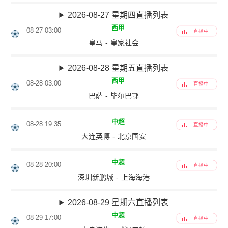
2026-08-27 星期四直播列表
西甲
08-27 03:00
直播中
皇马
-
皇家社会
2026-08-28 星期五直播列表
西甲
08-28 03:00
直播中
巴萨
-
毕尔巴鄂
中超
08-28 19:35
直播中
大连英博
-
北京国安
中超
08-28 20:00
直播中
深圳新鹏城
-
上海海港
2026-08-29 星期六直播列表
中超
08-29 17:00
直播中