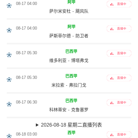
阿甲
08-17 04:00
直播中
萨尔米安杜
-
飓风队
阿甲
08-17 04:00
直播中
萨斯菲尔德
-
防卫者
巴西甲
08-17 05:30
直播中
维多利亚
-
博塔弗戈
巴西甲
08-17 05:30
直播中
米拉索
-
弗拉门戈
巴西甲
08-17 06:30
直播中
科林蒂安
-
克鲁塞罗
2026-08-18 星期二直播列表
西甲
08-18 03:00
直播中