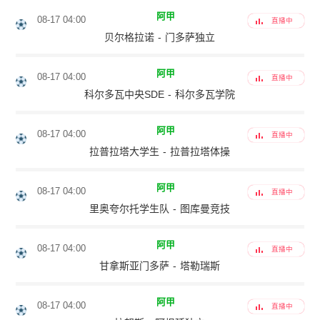
阿甲
08-17 04:00
直播中
贝尔格拉诺
-
门多萨独立
阿甲
08-17 04:00
直播中
科尔多瓦中央SDE
-
科尔多瓦学院
阿甲
08-17 04:00
直播中
拉普拉塔大学生
-
拉普拉塔体操
阿甲
08-17 04:00
直播中
里奥夸尔托学生队
-
图库曼竞技
阿甲
08-17 04:00
直播中
甘拿斯亚门多萨
-
塔勒瑞斯
阿甲
08-17 04:00
直播中