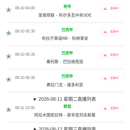
阿甲
08-10 04:00
直播中
圣塔菲联
-
科尔多瓦中央SDE
巴西甲
08-10 05:30
直播中
布拉干蒂诺RB
-
科林蒂安
巴西甲
08-10 05:30
直播中
桑托斯
-
巴拉纳竞技
巴西甲
08-10 06:30
直播中
弗拉门戈
-
维多利亚
2026-08-11 星期二直播列表
欧冠
08-11 23:00
直播中
阿拉木图凯拉特
-
索非亚列夫斯基
2026-08-12 星期三直播列表