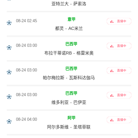
亚特兰大
-
萨索洛
意甲
08-24 02:45
直播中
都灵
-
AC米兰
巴西甲
08-24 03:00
直播中
布拉干蒂诺RB
-
格雷米奥
巴西甲
08-24 03:00
直播中
帕尔梅拉斯
-
瓦斯科达伽马
巴西甲
08-24 03:00
直播中
维多利亚
-
巴伊亚
阿甲
08-24 04:00
直播中
阿尔多斯维
-
圣塔菲联