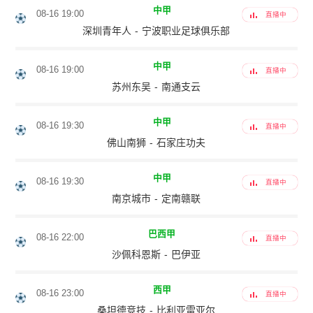
中甲
08-16 19:00
直播中
深圳青年人
-
宁波职业足球俱乐部
中甲
08-16 19:00
直播中
苏州东吴
-
南通支云
中甲
08-16 19:30
直播中
佛山南狮
-
石家庄功夫
中甲
08-16 19:30
直播中
南京城市
-
定南赣联
巴西甲
08-16 22:00
直播中
沙佩科恩斯
-
巴伊亚
西甲
08-16 23:00
直播中
桑坦德竞技
-
比利亚雷亚尔