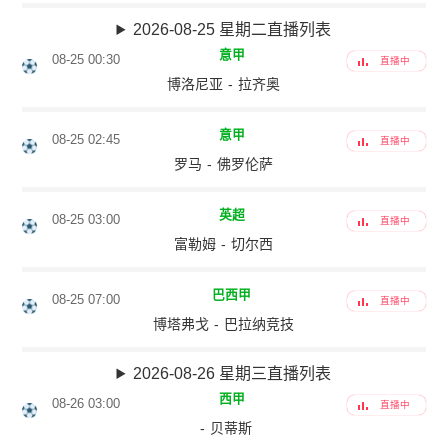
2026-08-25 星期二直播列表
意甲
08-25 00:30
直播中
博洛尼亚
-
拉齐奥
意甲
08-25 02:45
直播中
罗马
-
佛罗伦萨
英超
08-25 03:00
直播中
富勒姆
-
切尔西
巴西甲
08-25 07:00
直播中
博塔弗戈
-
巴拉纳竞技
2026-08-26 星期三直播列表
西甲
08-26 03:00
直播中
-
贝蒂斯