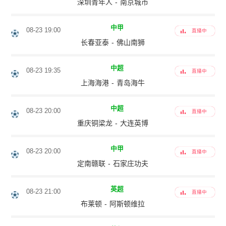
深圳青年人
-
南京城市
中甲
08-23 19:00
直播中
长春亚泰
-
佛山南狮
中超
08-23 19:35
直播中
上海海港
-
青岛海牛
中超
08-23 20:00
直播中
重庆铜梁龙
-
大连英博
中甲
08-23 20:00
直播中
定南赣联
-
石家庄功夫
英超
08-23 21:00
直播中
布莱顿
-
阿斯顿维拉