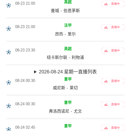
英超
08-23 21:00
直播中
曼城
-
伯恩茅斯
法甲
08-23 21:00
直播中
昂热
-
里尔
英超
08-23 23:30
直播中
纽卡斯尔联
-
利物浦
2026-08-24 星期一直播列表
意甲
08-24 00:30
直播中
威尼斯
-
莱切
意甲
08-24 00:30
直播中
弗洛西诺尼
-
尤文
意甲
08-24 02:45
直播中