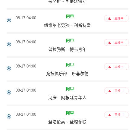
拉努斯
-
阿根廷独立
阿甲
08-17 04:00
直播中
纽维尔老男孩
-
利斯特雷
阿甲
08-17 04:00
直播中
普拉腾斯
-
博卡青年
阿甲
08-17 04:00
直播中
竞技俱乐部
-
班菲尔德
阿甲
08-17 04:00
直播中
河床
-
阿根廷青年人
阿甲
08-17 04:00
直播中
圣洛伦索
-
圣塔菲联