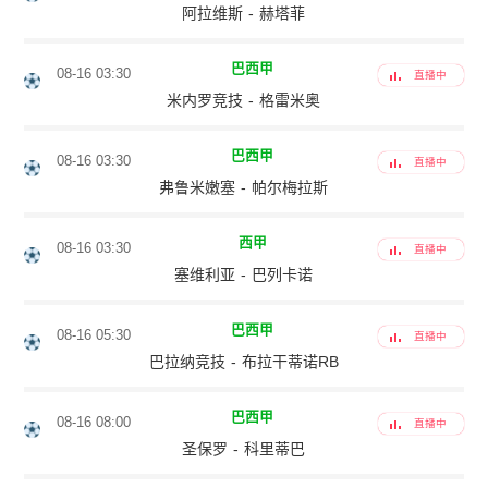
阿拉维斯
-
赫塔菲
巴西甲
08-16 03:30
直播中
米内罗竞技
-
格雷米奥
巴西甲
08-16 03:30
直播中
弗鲁米嫩塞
-
帕尔梅拉斯
西甲
08-16 03:30
直播中
塞维利亚
-
巴列卡诺
巴西甲
08-16 05:30
直播中
巴拉纳竞技
-
布拉干蒂诺RB
巴西甲
08-16 08:00
直播中
圣保罗
-
科里蒂巴