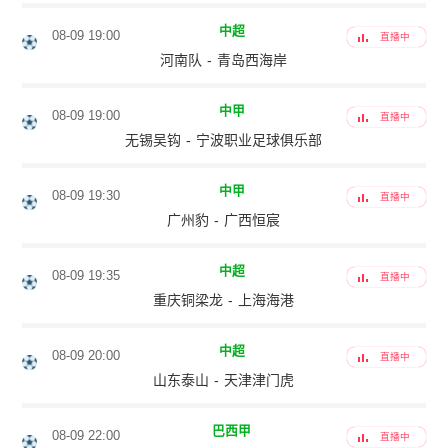
中超
08-09 19:00
直播中
河南队
-
青岛西海岸
中甲
08-09 19:00
直播中
无锡吴钩
-
宁波职业足球俱乐部
中甲
08-09 19:30
直播中
广州豹
-
广西恒宸
中超
08-09 19:35
直播中
重庆铜梁龙
-
上海海港
中超
08-09 20:00
直播中
山东泰山
-
天津津门虎
巴西甲
08-09 22:00
直播中