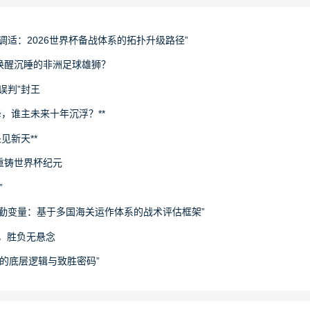
调适：2026世界杯备战体系的拓扑升级路径”
唤醒沉睡的非洲足球雄狮？
误判”封王
锋，谁主未来十年沉浮？**
见新天**
重铸世界杯纪元
”
勤变量：基于多国海关运作体系的战术评估框架”
坤，胜负无悬念
袭的底层逻辑与致胜密码”