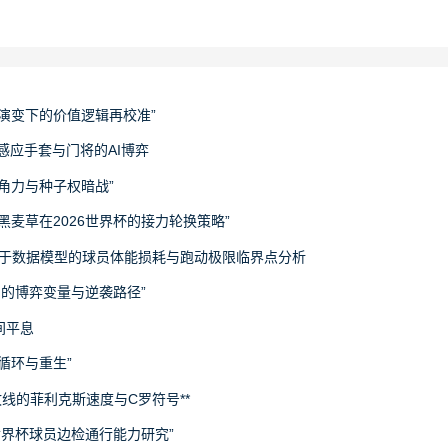
演变下的价值逻辑再校准”
感应手套与门将的AI博弈
角力与种子权暗战”
黑麦草在2026世界杯的接力轮换策略”
：基于数据模型的球员体能损耗与跑动极限临界点分析
刻的博弈变量与逆袭路径”
间平息
循环与重生”
攻线的菲利克斯速度与C罗符号**
世界杯球员边检通行能力研究”