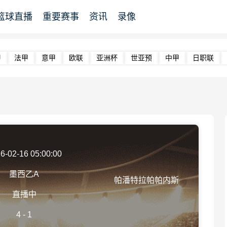
篮球直播
重要赛事
资讯
录像
甲
法甲
意甲
欧联
亚洲杯
世亚预
中甲
日职联
6-02-16 05:00:00
墨西乙A
帕潘特拉帕帕内斯
直播中
4
-
1